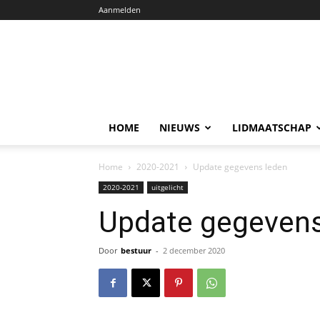
Aanmelden
HOME
NIEUWS
LIDMAATSCHAP
Home
2020-2021
Update gegevens leden
2020-2021
uitgelicht
Update gegevens
Door
bestuur
-
2 december 2020