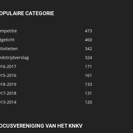
OPULAIRE CATEGORIE
ompetitie
473
tgelicht
460
tiviteiten
342
dstrijdverslag
324
016-2017
171
015-2016
161
018-2019
133
017-2018
131
013-2014
120
OCUSVERENIGING VAN HET KNKV