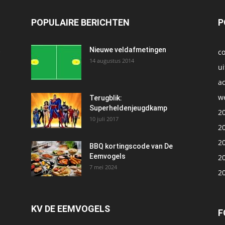
POPULAIRE BERICHTEN
P
t
Nieuwe veldafmetingen
c
14 augustus 2014
ui
ac
we
1
Terugblik:
Superheldenjeugdkamp
2
10 juli 2017
2
2
BBQ kortingscode van De
Eemvogels
2
7 mei 2024
2
KV DE EEMVOGELS
F