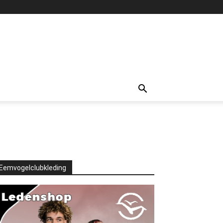
Eemvogelclubkleding