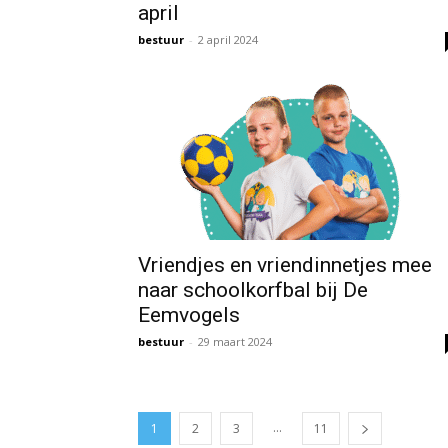
april
bestuur
-
2 april 2024
Vriendjes en vriendinnetjes mee
naar schoolkorfbal bij De
Eemvogels
bestuur
-
29 maart 2024
...
1
2
3
11