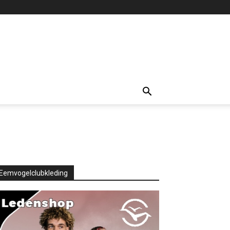
Eemvogelclubkleding