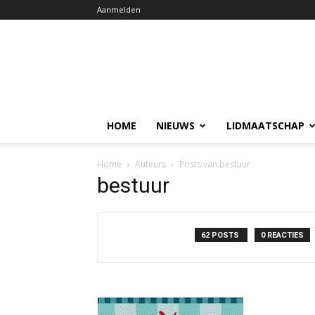
Aanmelden
HOME
NIEUWS
LIDMAATSCHAP
Home
Auteurs
Posts van bestuur
bestuur
62 POSTS
0 REACTIES