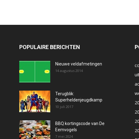
POPULAIRE BERICHTEN
P
Nieuwe veldafmetingen
co
14 augustus 2014
ui
ac
we
Terugblik:
Superheldenjeugdkamp
2
10 juli 2017
2
2
BBQ kortingscode van De
Eemvogels
2
7 mei 2024