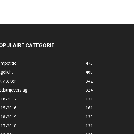
OPULAIRE CATEGORIE
mpetitie
473
tgelicht
460
tiviteiten
342
dstrijdverslag
324
016-2017
171
015-2016
161
018-2019
133
017-2018
131