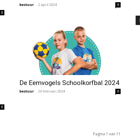
bestuur
-
2 april 2024
0
0
De Eemvogels Schoolkorfbal 2024
bestuur
-
26 februari 2024
0
0
Pagina 1 van 11