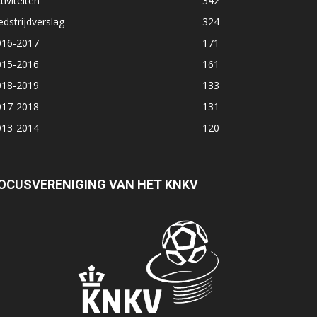
tiviteiten
342
dstrijdverslag
324
016-2017
171
015-2016
161
018-2019
133
017-2018
131
013-2014
120
OCUSVERENIGING VAN HET KNKV