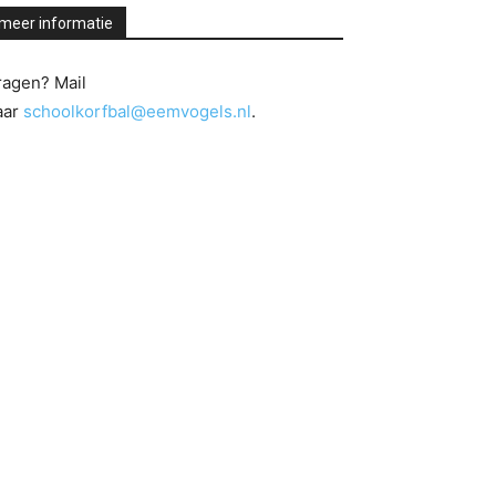
meer informatie
ragen? Mail
aar
schoolkorfbal@eemvogels.nl
.