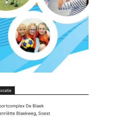
locatie
portcomplex De Blaek
enriëtte Blaekweg, Soest