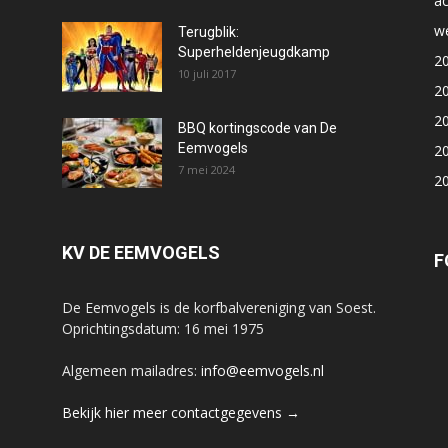
ac
we
Terugblik:
Superheldenjeugdkamp
2
10 juli 2017
2
2
BBQ kortingscode van De
Eemvogels
2
7 mei 2024
2
KV DE EEMVOGELS
F
De Eemvogels is de korfbalvereniging van Soest.
Oprichtingsdatum: 16 mei 1975
Algemeen mailadres:
info@eemvogels.nl
Bekijk hier meer contactgegevens →