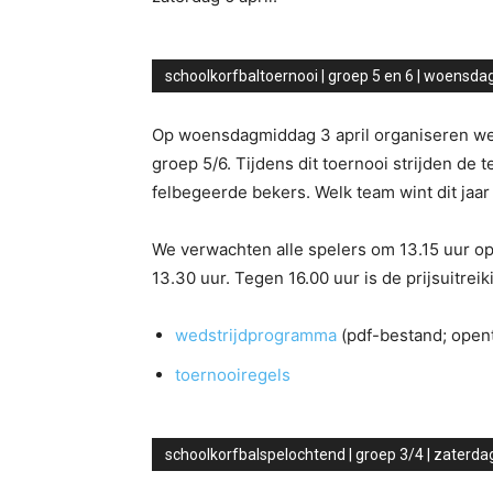
schoolkorfbaltoernooi | groep 5 en 6 | woensdag
Op woensdagmiddag 3 april organiseren we 
groep 5/6. Tijdens dit toernooi strijden de
felbegeerde bekers. Welk team wint dit jaa
We verwachten alle spelers om 13.15 uur op
13.30 uur. Tegen 16.00 uur is de prijsuitreik
wedstrijdprogramma
(pdf-bestand; opent
toernooiregels
schoolkorfbalspelochtend | groep 3/4 | zaterdag