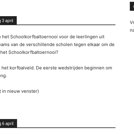
 3 april
V
n
het Schoolkorfbaltoernooi voor de leerlingen uit
 teams van de verschillende scholen tegen elkaar om de
r het Schoolkorfbaltoernooi?
 het korfbalveld. De eerste wedstrijden beginnen om
ing.
 in nieuw venster)
 6 april