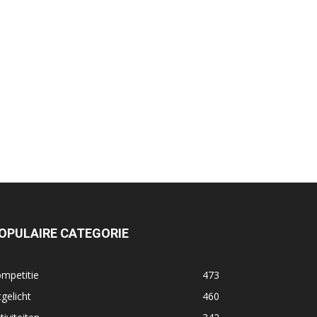
OPULAIRE CATEGORIE
mpetitie
473
tgelicht
460