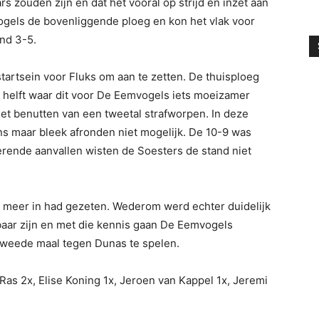
s zouden zijn en dat het vooral op strijd en inzet aan
ogels de bovenliggende ploeg en kon het vlak voor
and 3-5.
 startsein voor Fluks om aan te zetten. De thuisploeg
e helft waar dit voor De Eemvogels iets moeizamer
 het benutten van een tweetal strafworpen. In deze
s maar bleek afronden niet mogelijk. De 10-9 was
terende aanvallen wisten de Soesters de stand niet
l meer in had gezeten. Wederom werd echter duidelijk
baar zijn en met die kennis gaan De Eemvogels
weede maal tegen Dunas te spelen.
Ras 2x, Elise Koning 1x, Jeroen van Kappel 1x, Jeremi