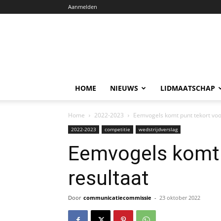
Aanmelden
HOME
NIEUWS
LIDMAATSCHAP
Home
2022-2023
Eemvogels komt punt tekort voo
2022-2023
competitie
wedstrijdverslag
Eemvogels komt 
resultaat
Door
communicatiecommissie
-
23 oktober 2022