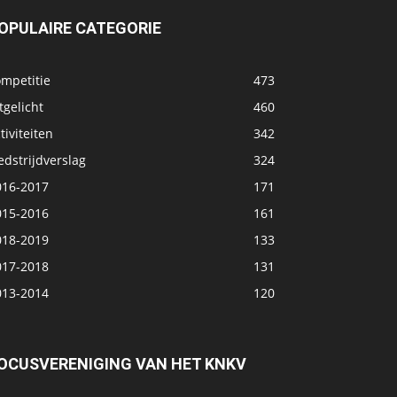
OPULAIRE CATEGORIE
ompetitie
473
tgelicht
460
tiviteiten
342
dstrijdverslag
324
016-2017
171
015-2016
161
018-2019
133
017-2018
131
013-2014
120
OCUSVERENIGING VAN HET KNKV