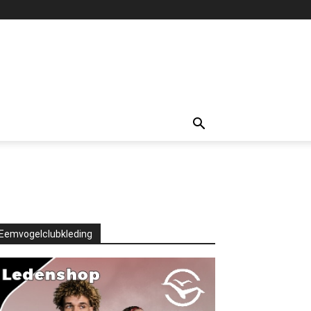
Eemvogelclubkleding