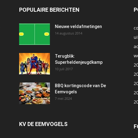
POPULAIRE BERICHTEN
P
t
Nieuwe veldafmetingen
c
14 augustus 2014
ui
ac
we
1
Terugblik:
Superheldenjeugdkamp
2
10 juli 2017
2
2
BBQ kortingscode van De
Eemvogels
2
7 mei 2024
2
KV DE EEMVOGELS
F