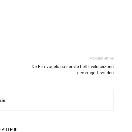
Volgend artikel
De Eemvogels na eerste helft veldseizoen
gematigd tevreden
sie
E AUTEUR