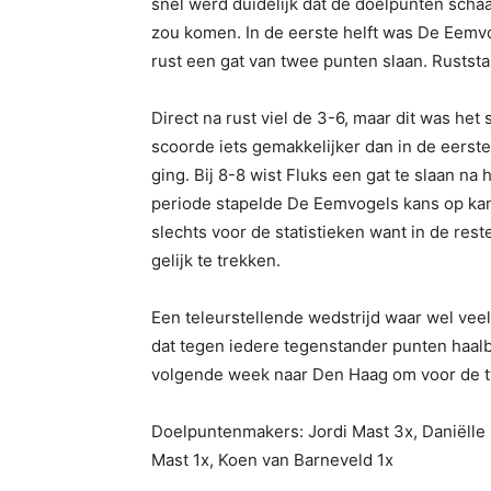
snel werd duidelijk dat de doelpunten schaar
zou komen. In de eerste helft was De Eemv
rust een gat van twee punten slaan. Rustst
Direct na rust viel de 3-6, maar dit was het
scoorde iets gemakkelijker dan in de eerst
ging. Bij 8-8 wist Fluks een gat te slaan na
periode stapelde De Eemvogels kans op kan
slechts voor de statistieken want in de res
gelijk te trekken.
Een teleurstellende wedstrijd waar wel vee
dat tegen iedere tegenstander punten haal
volgende week naar Den Haag om voor de t
Doelpuntenmakers: Jordi Mast 3x, Daniëlle 
Mast 1x, Koen van Barneveld 1x