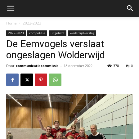
Home
2022-2023
2022-2023
competitie
uitgelicht
wedstrijdverslag
De Eemvogels verslaat
ongeslagen Wolderwijd
Door
communicatiecommissie
-
18 december 2022
370
0