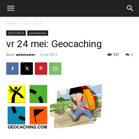
Home
2012-2013
2012-2013
activiteiten
vr 24 mei: Geocaching
Door
webmaster
-
6 mei 2013
337
0