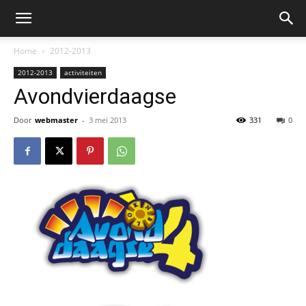
Home
2012-2013
2012-2013
activiteiten
Avondvierdaagse
Door
webmaster
-
3 mei 2013
331
0