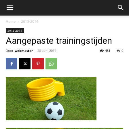
Home
2013-2014
2013-2014
Aangepaste trainingstijden
Door
webmaster
-
28 april 2014
451
0