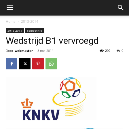
Home
2013-2014
2013-2014
competitie
Wedstrijd B1 vervroegd
Door
webmaster
-
8 mei 2014
292
0