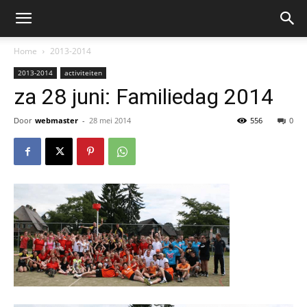
Home
2013-2014
2013-2014
activiteiten
za 28 juni: Familiedag 2014
Door
webmaster
-
28 mei 2014
556
0