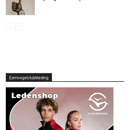
Eemvogelclubkleding