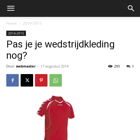
Home
2014-2015
2014-2015
Pas je je wedstrijdkleding
nog?
Door
webmaster
-
17 augustus 2014
293
0