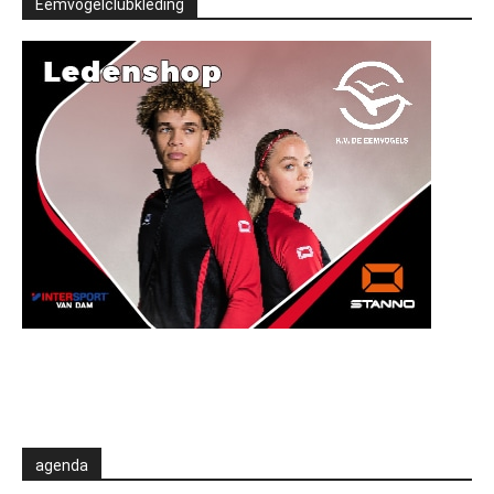
Eemvogelclubkleding
agenda