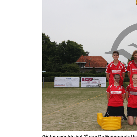
e
Gister speelde het 1
van De Eemvogels thu