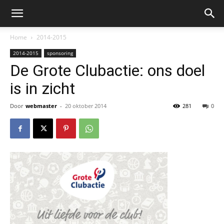
Home
2014-2015
2014-2015
sponsoring
De Grote Clubactie: ons doel
is in zicht
Door
webmaster
-
20 oktober 2014
281
0