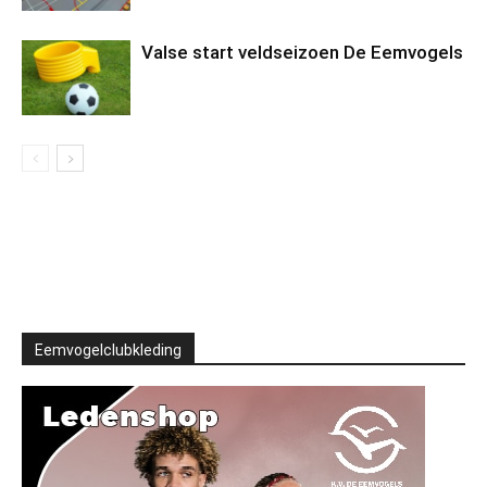
Valse start veldseizoen De Eemvogels
Eemvogelclubkleding