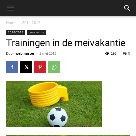
Home
2014-2015
2014-2015
competitie
Trainingen in de meivakantie
Door
webmaster
-
2 mei 2015
296
0