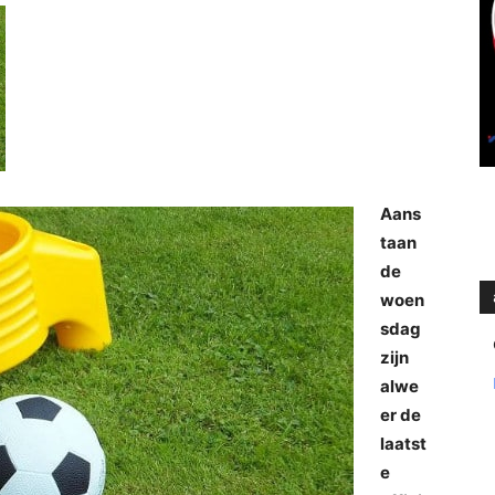
Aans
taan
de
woen
sdag
zijn
alwe
er de
laatst
e