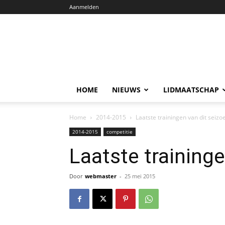
Aanmelden
HOME
NIEUWS
LIDMAATSCHAP
Home
2014-2015
Laatste trainingen van dit seizo
2014-2015
competitie
Laatste traininge
Door
webmaster
-
25 mei 2015