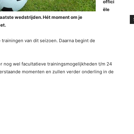
offici
ële
 laatste wedstrijden. Hét moment om je
et.
e trainingen van dit seizoen. Daarna begint de
er nog wel facultatieve trainingsmogelijkheden t/m 24
nderstaande momenten en zullen verder onderling in de