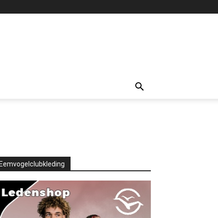
Eemvogelclubkleding