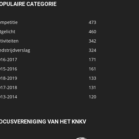
OPULAIRE CATEGORIE
ompetitie
473
tgelicht
460
tiviteiten
342
dstrijdverslag
324
016-2017
171
015-2016
161
018-2019
133
017-2018
131
013-2014
120
OCUSVERENIGING VAN HET KNKV