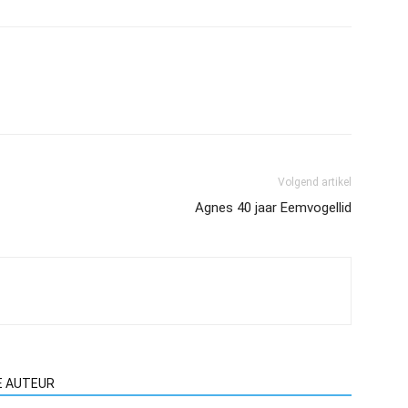
Volgend artikel
Agnes 40 jaar Eemvogellid
E AUTEUR