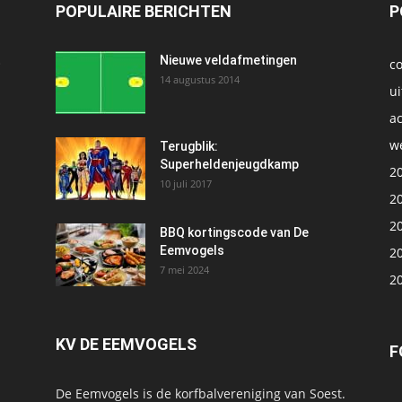
POPULAIRE BERICHTEN
P
t
Nieuwe veldafmetingen
c
14 augustus 2014
ui
ac
we
1
Terugblik:
Superheldenjeugdkamp
2
10 juli 2017
2
2
BBQ kortingscode van De
Eemvogels
2
7 mei 2024
2
KV DE EEMVOGELS
F
De Eemvogels is de korfbalvereniging van Soest.