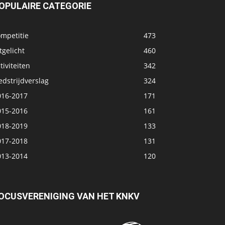
OPULAIRE CATEGORIE
ompetitie
473
tgelicht
460
tiviteiten
342
dstrijdverslag
324
016-2017
171
015-2016
161
018-2019
133
017-2018
131
013-2014
120
OCUSVERENIGING VAN HET KNKV