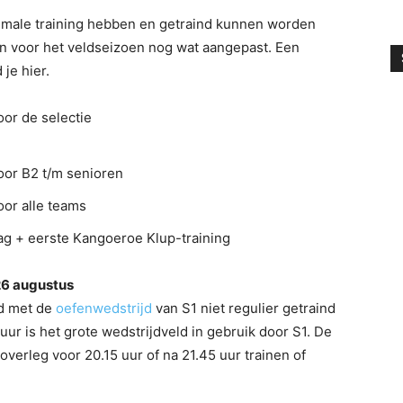
timale training hebben en getraind kunnen worden
jden voor het veldseizoen nog wat aangepast. Een
 je hier.
oor de selectie
oor B2 t/m senioren
oor alle teams
ag + eerste Kangoeroe Klup-training
26 augustus
d met de
oefenwedstrijd
van S1 niet regulier getraind
ur is het grote wedstrijdveld in gebruik door S1. De
verleg voor 20.15 uur of na 21.45 uur trainen of