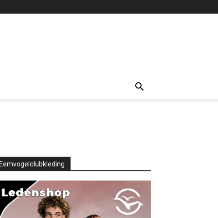
Eemvogelclubkleding