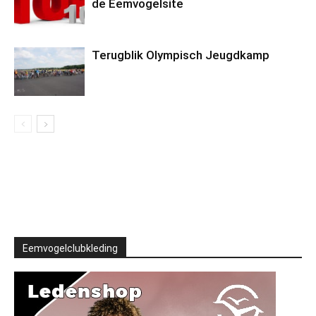
de Eemvogelsite
Terugblik Olympisch Jeugdkamp
Eemvogelclubkleding