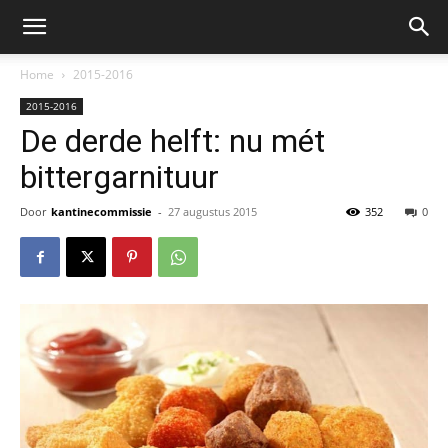
Home
2015-2016
2015-2016
De derde helft: nu mét
bittergarnituur
Door
kantinecommissie
-
27 augustus 2015
352
0