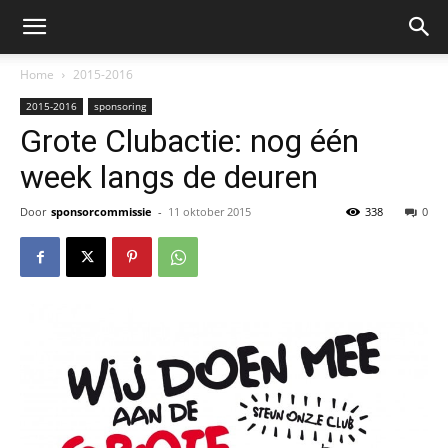
Home
2015-2016
2015-2016
sponsoring
Grote Clubactie: nog één
week langs de deuren
Door
sponsorcommissie
-
11 oktober 2015
338
0