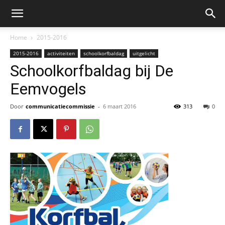
Home
2015-2016
2015-2016
activiteiten
schoolkorfbaldag
uitgelicht
Schoolkorfbaldag bij De
Eemvogels
Door
communicatiecommissie
-
6 maart 2016
313
0