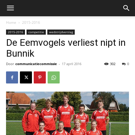
Home
2015-2016
2015-2016
competitie
wedstrijdverslag
De Eemvogels verliest nipt in
Bunnik
Door
communicatiecommissie
-
17 april 2016
302
0