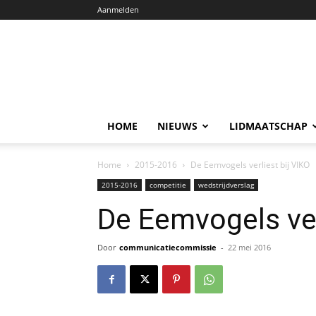
Aanmelden
HOME
NIEUWS
LIDMAATSCHAP
Home
2015-2016
De Eemvogels verliest bij VIKO
2015-2016
competitie
wedstrijdverslag
De Eemvogels ver
Door
communicatiecommissie
-
22 mei 2016