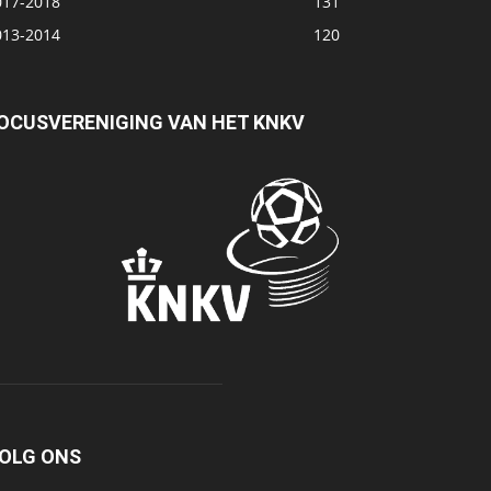
017-2018
131
013-2014
120
OCUSVERENIGING VAN HET KNKV
OLG ONS