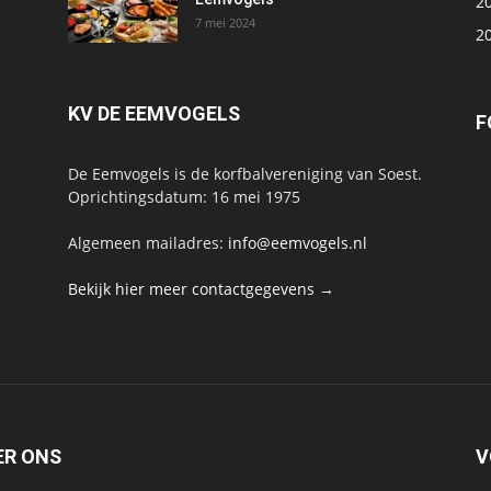
2
7 mei 2024
2
KV DE EEMVOGELS
F
De Eemvogels is de korfbalvereniging van Soest.
Oprichtingsdatum: 16 mei 1975
Algemeen mailadres:
info@eemvogels.nl
Bekijk hier meer contactgegevens →
ER ONS
V