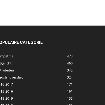
OPULAIRE CATEGORIE
ompetitie
473
tgelicht
460
tiviteiten
342
dstrijdverslag
324
016-2017
171
015-2016
161
018-2019
133