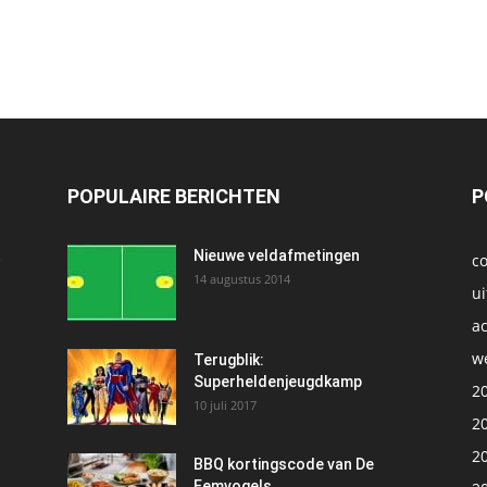
POPULAIRE BERICHTEN
P
t
Nieuwe veldafmetingen
c
14 augustus 2014
ui
ac
we
1
Terugblik:
Superheldenjeugdkamp
2
10 juli 2017
2
2
BBQ kortingscode van De
Eemvogels