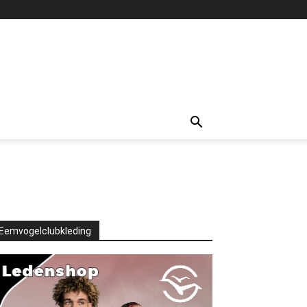
Eemvogelclubkleding