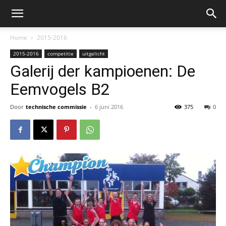
Home
2015-2016
2015-2016
competitie
uitgelicht
Galerij der kampioenen: De
Eemvogels B2
Door
technische commissie
-
6 juni 2016
375
0