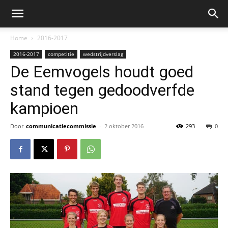
Home
2016-2017
2016-2017
competitie
wedstrijdverslag
De Eemvogels houdt goed
stand tegen gedoodverfde
kampioen
Door
communicatiecommissie
-
2 oktober 2016
293
0