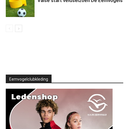
Valse start veldseizoen De Eemvogels
Eemvogelclubkleding