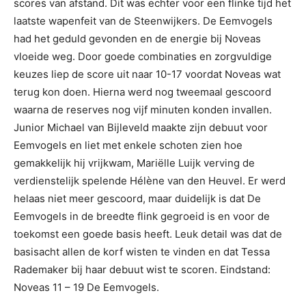
scores van afstand. Dit was echter voor een flinke tijd het
laatste wapenfeit van de Steenwijkers. De Eemvogels
had het geduld gevonden en de energie bij Noveas
vloeide weg. Door goede combinaties en zorgvuldige
keuzes liep de score uit naar 10-17 voordat Noveas wat
terug kon doen. Hierna werd nog tweemaal gescoord
waarna de reserves nog vijf minuten konden invallen.
Junior Michael van Bijleveld maakte zijn debuut voor
Eemvogels en liet met enkele schoten zien hoe
gemakkelijk hij vrijkwam, Mariëlle Luijk verving de
verdienstelijk spelende Hélène van den Heuvel. Er werd
helaas niet meer gescoord, maar duidelijk is dat De
Eemvogels in de breedte flink gegroeid is en voor de
toekomst een goede basis heeft. Leuk detail was dat de
basisacht allen de korf wisten te vinden en dat Tessa
Rademaker bij haar debuut wist te scoren. Eindstand:
Noveas 11 – 19 De Eemvogels.