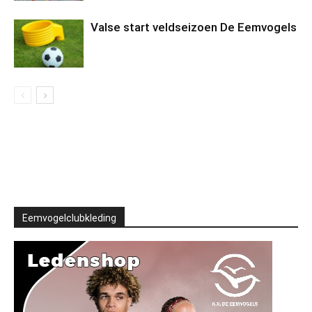
Valse start veldseizoen De Eemvogels
Eemvogelclubkleding