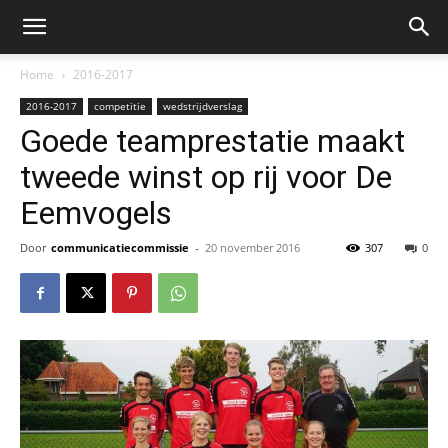
Home
2016-2017
2016-2017
competitie
wedstrijdverslag
Goede teamprestatie maakt
tweede winst op rij voor De
Eemvogels
Door
communicatiecommissie
-
20 november 2016
307
0