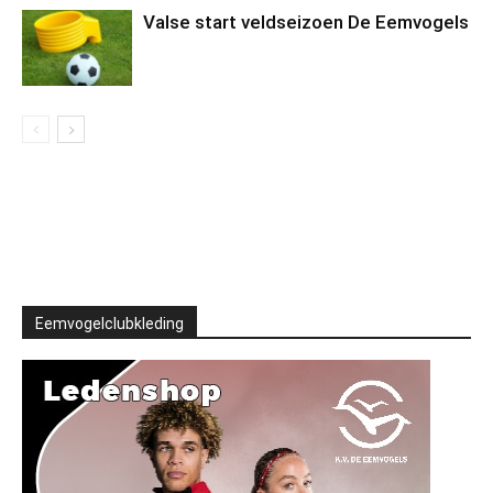
Valse start veldseizoen De Eemvogels
Eemvogelclubkleding