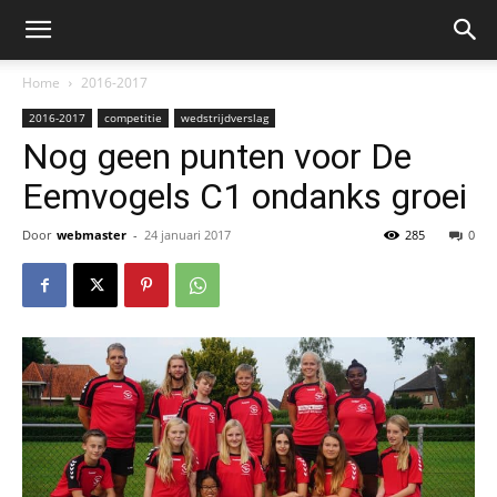
Home
2016-2017
2016-2017
competitie
wedstrijdverslag
Nog geen punten voor De
Eemvogels C1 ondanks groei
Door
webmaster
-
24 januari 2017
285
0