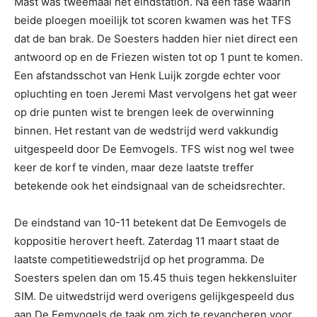
Mast was tweemaal het eindstation. Na een fase waarin
beide ploegen moeilijk tot scoren kwamen was het TFS
dat de ban brak. De Soesters hadden hier niet direct een
antwoord op en de Friezen wisten tot op 1 punt te komen.
Een afstandsschot van Henk Luijk zorgde echter voor
opluchting en toen Jeremi Mast vervolgens het gat weer
op drie punten wist te brengen leek de overwinning
binnen. Het restant van de wedstrijd werd vakkundig
uitgespeeld door De Eemvogels. TFS wist nog wel twee
keer de korf te vinden, maar deze laatste treffer
betekende ook het eindsignaal van de scheidsrechter.
De eindstand van 10-11 betekent dat De Eemvogels de
koppositie herovert heeft. Zaterdag 11 maart staat de
laatste competitiewedstrijd op het programma. De
Soesters spelen dan om 15.45 thuis tegen hekkensluiter
SIM. De uitwedstrijd werd overigens gelijkgespeeld dus
aan De Eemvogels de taak om zich te revancheren voor