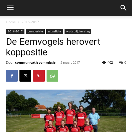
Home
2016-2017
2016-2017
competitie
uitgelicht
wedstrijdverslag
De Eemvogels herovert
koppositie
Door
communicatiecommissie
-
5 maart 2017
402
0