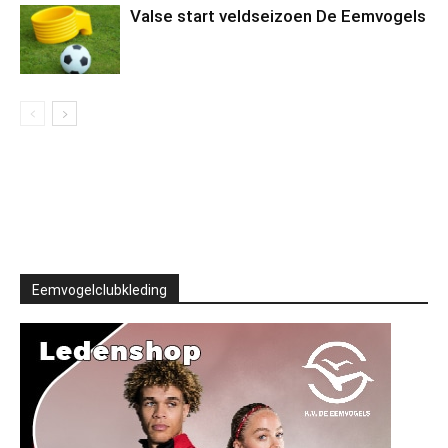
Valse start veldseizoen De Eemvogels
Eemvogelclubkleding