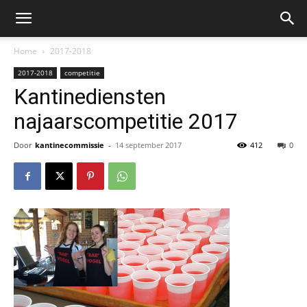
Home
2017-2018
2017-2018
competitie
Kantinediensten
najaarscompetitie 2017
Door
kantinecommissie
-
14 september 2017
412
0