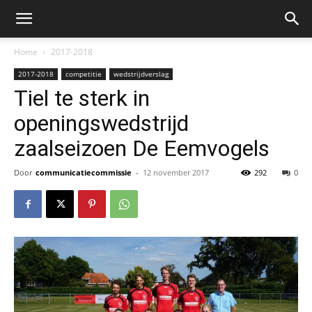
Home
2017-2018
2017-2018
competitie
wedstrijdverslag
Tiel te sterk in
openingswedstrijd
zaalseizoen De Eemvogels
Door
communicatiecommissie
-
12 november 2017
292
0