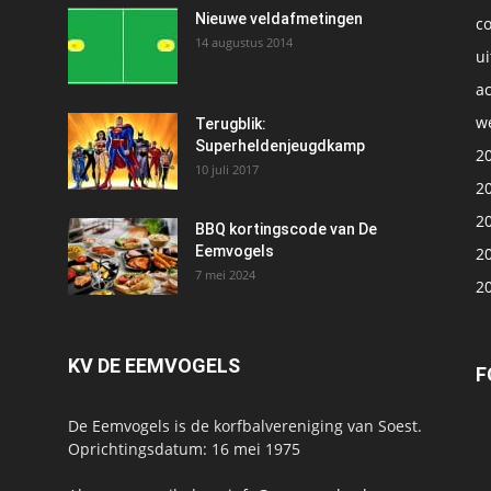
t
Nieuwe veldafmetingen
c
14 augustus 2014
ui
ac
we
1
Terugblik:
Superheldenjeugdkamp
2
10 juli 2017
2
2
BBQ kortingscode van De
Eemvogels
2
7 mei 2024
2
KV DE EEMVOGELS
F
De Eemvogels is de korfbalvereniging van Soest.
Oprichtingsdatum: 16 mei 1975