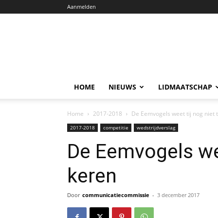
Aanmelden
HOME
NIEUWS
LIDMAATSCHAP
Home
2017-2018
De Eemvogels weet tij nog niet 
2017-2018
competitie
wedstrijdverslag
De Eemvogels wee
keren
Door
communicatiecommissie
-
3 december 2017