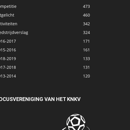
ompetitie
473
tgelicht
460
tiviteiten
342
dstrijdverslag
324
016-2017
171
015-2016
161
018-2019
133
017-2018
131
013-2014
120
OCUSVERENIGING VAN HET KNKV