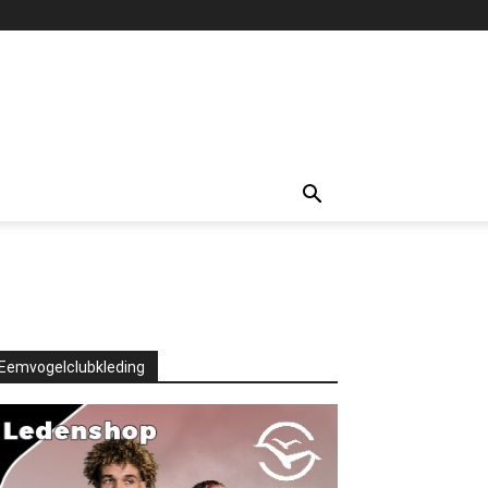
Eemvogelclubkleding