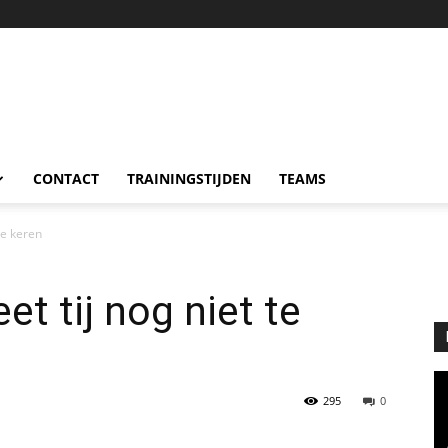
CONTACT
TRAININGSTIJDEN
TEAMS
te keren
t tij nog niet te
295
0