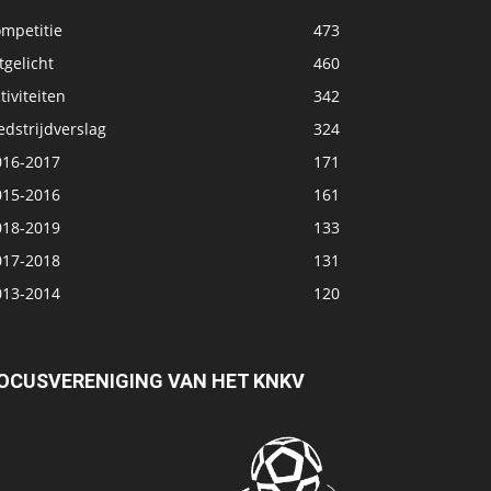
ompetitie
473
tgelicht
460
tiviteiten
342
dstrijdverslag
324
016-2017
171
015-2016
161
018-2019
133
017-2018
131
013-2014
120
OCUSVERENIGING VAN HET KNKV