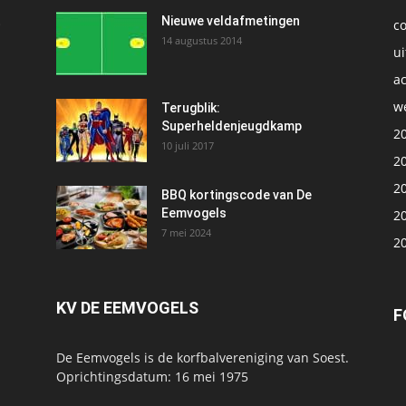
t
Nieuwe veldafmetingen
c
14 augustus 2014
ui
ac
we
1
Terugblik:
Superheldenjeugdkamp
2
10 juli 2017
2
2
BBQ kortingscode van De
Eemvogels
2
7 mei 2024
2
KV DE EEMVOGELS
F
De Eemvogels is de korfbalvereniging van Soest.
Oprichtingsdatum: 16 mei 1975