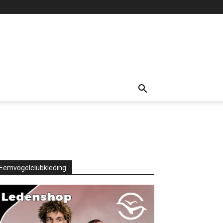
Eemvogelclubkleding