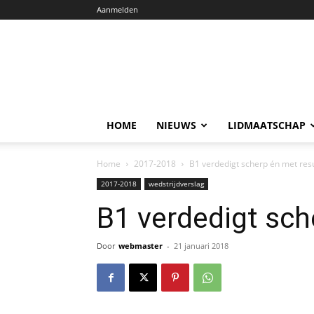
Aanmelden
HOME
NIEUWS
LIDMAATSCHAP
Home
2017-2018
B1 verdedigt scherp én met res
2017-2018
wedstrijdverslag
B1 verdedigt sch
Door
webmaster
-
21 januari 2018