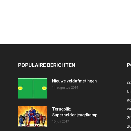
POPULAIRE BERICHTEN
P
t
Nieuwe veldafmetingen
c
14 augustus 2014
ui
ac
we
1
Terugblik:
Superheldenjeugdkamp
2
10 juli 2017
2