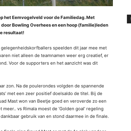
 op het Eemvogelveld voor de Familiedag. Met
 door Bowling Overhees en een hoop (familie)leden
 resultaat!
n gelegenheidskorfballers speelden dit jaar mee met
 waren niet alleen de teamnamen weer erg creatief, er
nd. Voor de supporters en het aanzicht was dit
maar zon. Na de poulerondes volgden de spannende
ts’ met een zeer positief doelsaldo de titel. Bij de
Squad Mast won van Beetje goed en veroverde zo een
iet meer.. vs Rimala moest de ‘Golden goal’ regeling
ankbaar gebruik van en stond daarmee in de finale.