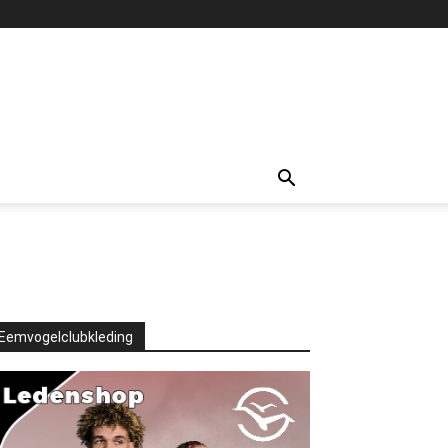
Eemvogelclubkleding