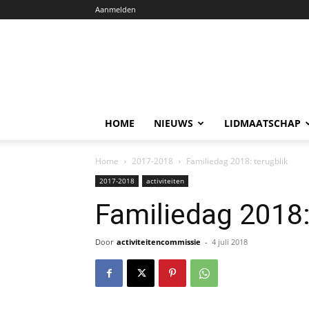
Aanmelden
HOME
NIEUWS
LIDMAATSCHAP
Home
2017-2018
Familiedag 2018: terugblik
2017-2018
activiteiten
Familiedag 2018:
Door
activiteitencommissie
-
4 juli 2018