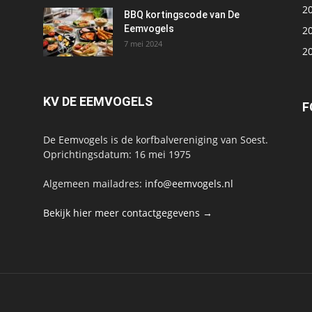
2
BBQ kortingscode van De
Eemvogels
2
7 mei 2024
2
KV DE EEMVOGELS
F
De Eemvogels is de korfbalvereniging van Soest.
Oprichtingsdatum: 16 mei 1975
Algemeen mailadres:
info@eemvogels.nl
Bekijk hier meer contactgegevens →