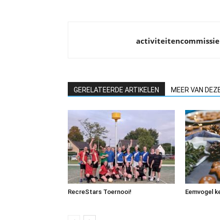
activiteitencommissie
GERELATEERDE ARTIKELEN
MEER VAN DEZ
RecreStars Toernooi!
Eemvogel ke