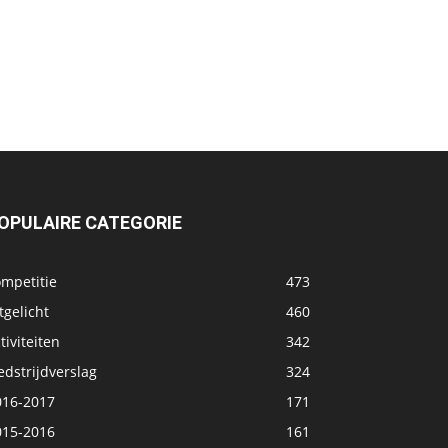
OPULAIRE CATEGORIE
ompetitie
473
tgelicht
460
tiviteiten
342
dstrijdverslag
324
016-2017
171
015-2016
161