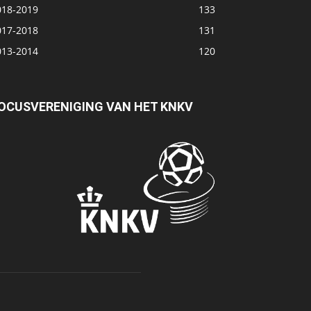
018-2019
133
017-2018
131
013-2014
120
OCUSVERENIGING VAN HET KNKV