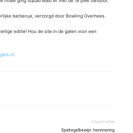
ge finale ging Squad Mast er met de 1e plek vandoor.
rlijke barbecue, verzorgd door Bowling Overhees.
ellige editie! Hou de site in de gaten voor een
els.nl
.
Volgend artikel
Spelregelbewijs: herinnering