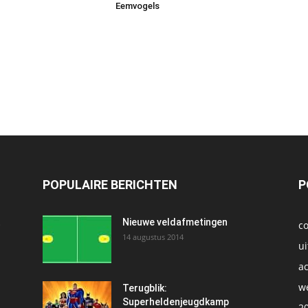
Eemvogels
POPULAIRE BERICHTEN
P
t
Nieuwe veldafmetingen
c
14 augustus 2014
ui
ac
we
1
Terugblik:
Superheldenjeugdkamp
2