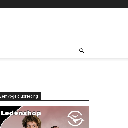
Eemvogelclubkleding