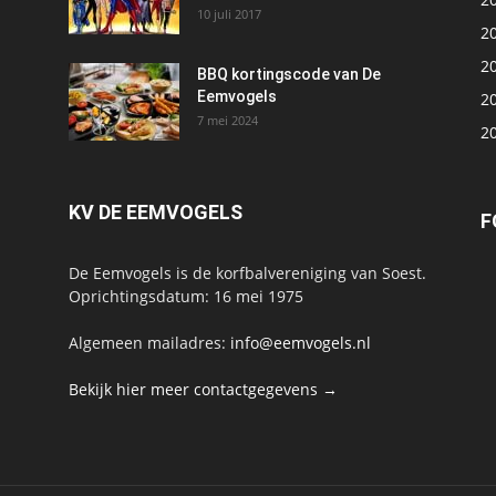
10 juli 2017
2
2
BBQ kortingscode van De
Eemvogels
2
7 mei 2024
2
KV DE EEMVOGELS
F
De Eemvogels is de korfbalvereniging van Soest.
Oprichtingsdatum: 16 mei 1975
Algemeen mailadres:
info@eemvogels.nl
Bekijk hier meer contactgegevens →