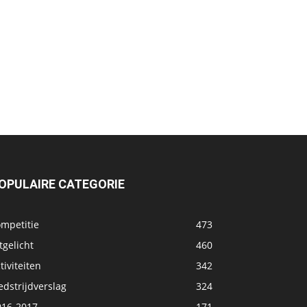
OPULAIRE CATEGORIE
ompetitie
473
tgelicht
460
tiviteiten
342
dstrijdverslag
324
016-2017
171