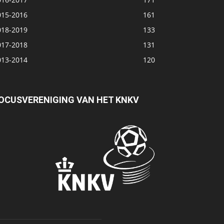
015-2016
161
018-2019
133
017-2018
131
013-2014
120
OCUSVERENIGING VAN HET KNKV