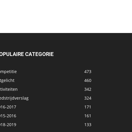
OPULAIRE CATEGORIE
ompetitie
473
tgelicht
460
tiviteiten
342
dstrijdverslag
324
016-2017
171
015-2016
161
018-2019
133