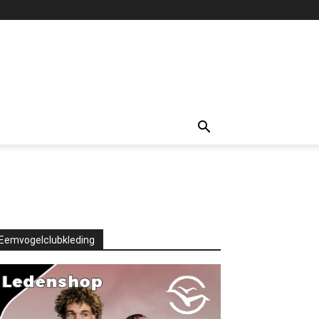
Eemvogelclubkleding