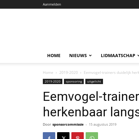
Aanmelden
HOME
NIEUWS
LIDMAATSCHAP
Home
2019-2020
Eemvogel-trainers duidelijk herk
2019-2020
sponsoring
uitgelicht
Eemvogel-trainer
herkenbaar langs 
Door
sponsorcommissie
-
15 augustus 2019