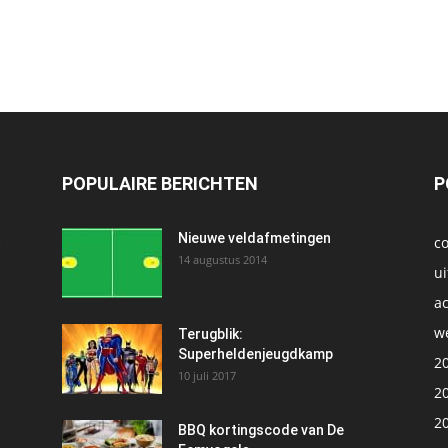
POPULAIRE BERICHTEN
P
t
Nieuwe veldafmetingen
c
14 augustus 2014
ui
ac
we
1
Terugblik:
Superheldenjeugdkamp
2
10 juli 2017
2
2
BBQ kortingscode van De