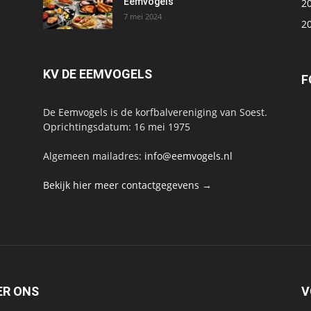
Eemvogels
2
7 mei 2024
2
KV DE EEMVOGELS
F
De Eemvogels is de korfbalvereniging van Soest.
Oprichtingsdatum: 16 mei 1975
Algemeen mailadres:
info@eemvogels.nl
Bekijk hier meer contactgegevens →
ER ONS
V