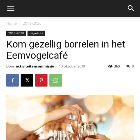
Home
2019-2020
2019-2020
uitgelicht
Kom gezellig borrelen in het
Eemvogelcafé
Door
activiteitencommissie
-
13 oktober 2019
360
0