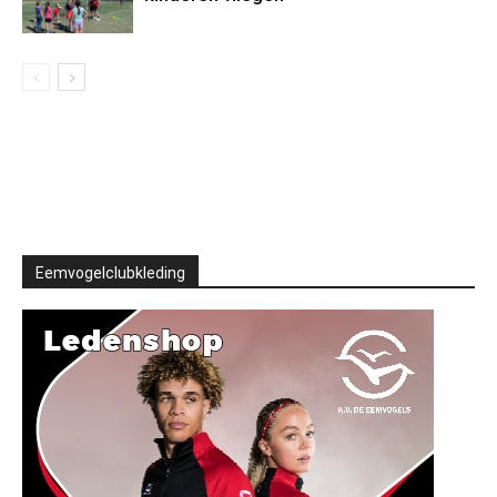
Eemvogelclubkleding