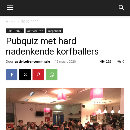
Home
2019-2020
2019-2020
activiteiten
uitgelicht
Pubquiz met hard
nadenkende korfballers
Door
activiteitencommissie
-
19 maart 2020
292
0