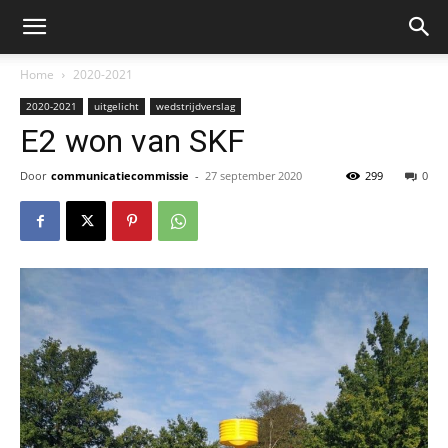
Home
2020-2021
2020-2021
uitgelicht
wedstrijdverslag
E2 won van SKF
Door
communicatiecommissie
-
27 september 2020
299
0