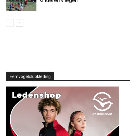
kinderen vliegen
Eemvogelclubkleding