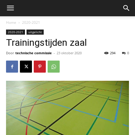
Home
2020-2021
2020-2021
uitgelicht
Trainingstijden zaal
Door
technische commissie
-
23 oktober 2020
294
0