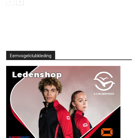
Eemvogelclubkleding