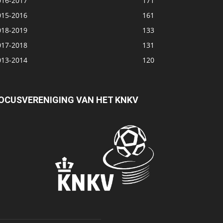
016-2017
171
015-2016
161
018-2019
133
017-2018
131
013-2014
120
OCUSVERENIGING VAN HET KNKV