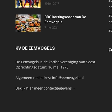
2
10 juli 2017
2
2
BBQ kortingscode van De
Eemvogels
2
7 mei 2024
2
KV DE EEMVOGELS
F
De Eemvogels is de korfbalvereniging van Soest.
Oprichtingsdatum: 16 mei 1975
Algemeen mailadres:
info@eemvogels.nl
Bekijk hier meer contactgegevens →