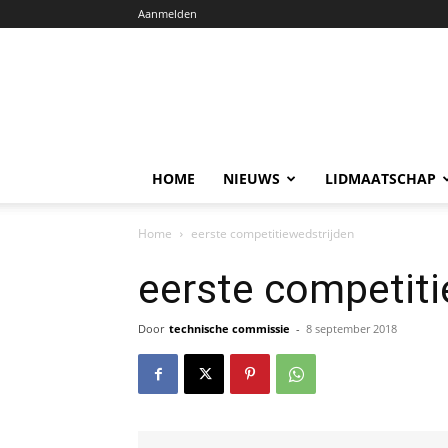
Aanmelden
HOME
NIEUWS
LIDMAATSCHAP
Home
eerste competitiewedstrijden
eerste competiti
Door
technische commissie
-
8 september 2018