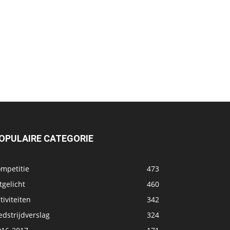
OPULAIRE CATEGORIE
ompetitie
473
tgelicht
460
tiviteiten
342
dstrijdverslag
324