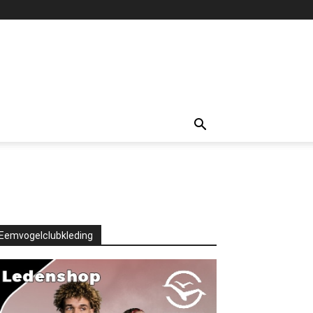
Eemvogelclubkleding