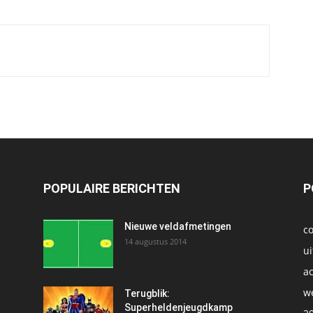
POPULAIRE BERICHTEN
P
t
Nieuwe veldafmetingen
c
14 augustus 2014
ui
ac
we
1
Terugblik:
Superheldenjeugdkamp