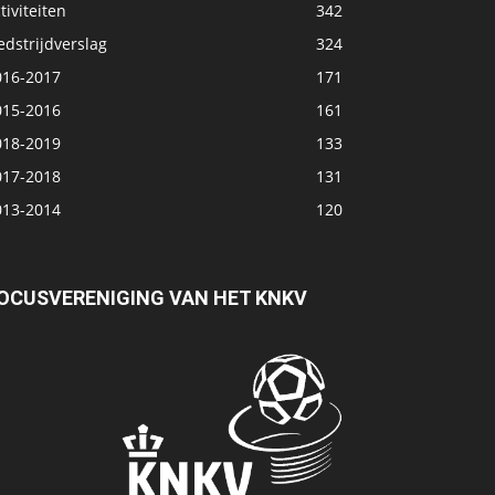
tiviteiten
342
dstrijdverslag
324
016-2017
171
015-2016
161
018-2019
133
017-2018
131
013-2014
120
OCUSVERENIGING VAN HET KNKV