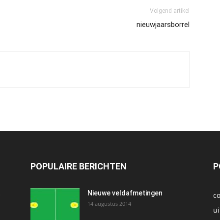
Volgend artikel
nieuwjaarsborrel
POPULAIRE BERICHTEN
P
t
Nieuwe veldafmetingen
c
14 augustus 2014
ui