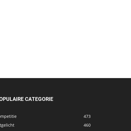
OPULAIRE CATEGORIE
ompetitie
473
tgelicht
460