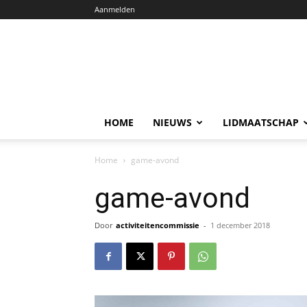
Aanmelden
HOME
NIEUWS
LIDMAATSCHAP
Home
game-avond
game-avond
Door
activiteitencommissie
-
1 december 2018