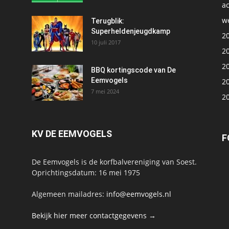
ac
we
1
Terugblik:
Superheldenjeugdkamp
2
10 juli 2017
2
2
BBQ kortingscode van De
Eemvogels
2
7 mei 2024
2
KV DE EEMVOGELS
F
De Eemvogels is de korfbalvereniging van Soest.
Oprichtingsdatum: 16 mei 1975
Algemeen mailadres:
info@eemvogels.nl
Bekijk hier meer contactgegevens →