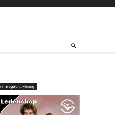
Eemvogelclubkleding