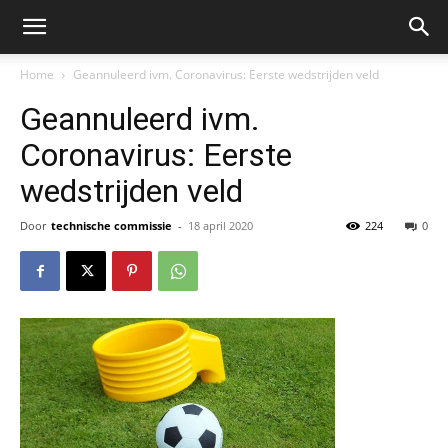
Home
Geannuleerd ivm. Coronavirus: Eerste wedstrijden veld
Geannuleerd ivm.
Coronavirus: Eerste
wedstrijden veld
Door
technische commissie
-
18 april 2020
224
0