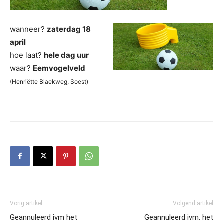
wanneer?
zaterdag 18
april
hoe laat?
hele dag uur
waar?
Eemvogelveld
(Henriëtte Blaekweg, Soest)
Vorig artikel
Volgend artikel
Geannuleerd ivm het
Geannuleerd ivm. het