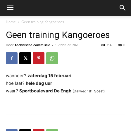
Home
Geen training Kangoeroes
Geen training Kangoeroes
Door
technische commissie
-
15 februari 2020
196
0
wanneer?
zaterdag 15 februari
hoe laat?
hele dag uur
waar?
Sportboulevard De Engh
(Dalweg 181, Soest)