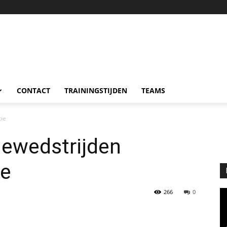
CONTACT
TRAININGSTIJDEN
TEAMS
tie
iewedstrijden
ie
266
0