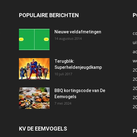
POPULAIRE BERICHTEN
P
t
Nieuwe veldafmetingen
c
14 augustus 2014
ui
ac
we
1
Terugblik:
Superheldenjeugdkamp
2
10 juli 2017
2
2
BBQ kortingscode van De
Eemvogels
2
7 mei 2024
2
KV DE EEMVOGELS
F