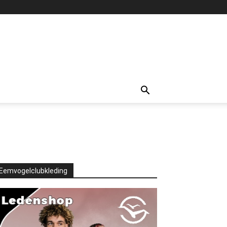
Eemvogelclubkleding