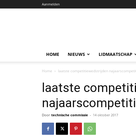
Aanmelden
HOME
NIEUWS
LIDMAATSCHAP
Home
laatste competitiewedstrijden najaarscompeti
laatste competit
najaarscompetit
Door
technische commissie
-
14 oktober 2017