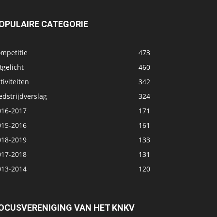
OPULAIRE CATEGORIE
ompetitie
473
tgelicht
460
tiviteiten
342
dstrijdverslag
324
016-2017
171
015-2016
161
018-2019
133
017-2018
131
013-2014
120
OCUSVERENIGING VAN HET KNKV