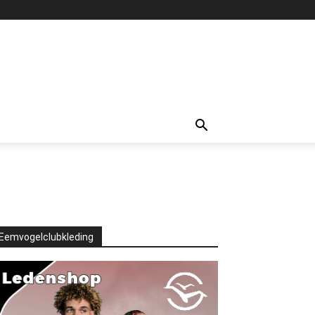
Eemvogelclubkleding