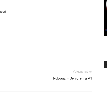
oest)
Volgend artikel
Pubquiz – Senioren & A1