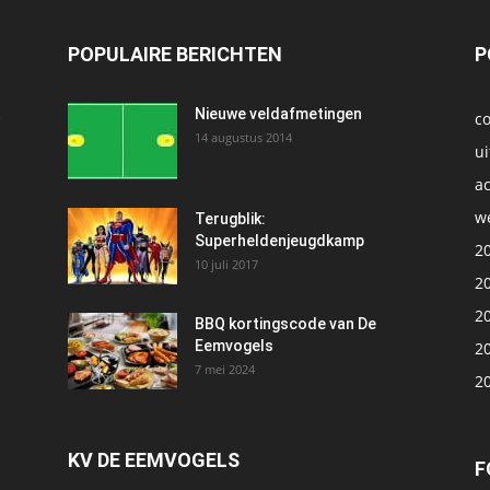
POPULAIRE BERICHTEN
P
t
Nieuwe veldafmetingen
c
14 augustus 2014
ui
ac
we
1
Terugblik:
Superheldenjeugdkamp
2
10 juli 2017
2
2
BBQ kortingscode van De
Eemvogels
2
7 mei 2024
2
KV DE EEMVOGELS
F