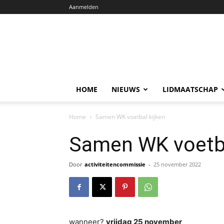
Aanmelden
HOME
NIEUWS
LIDMAATSCHAP
Home
Samen WK voetbal kijken
Samen WK voetba
Door
activiteitencommissie
-
25 november 2022
wanneer?
vrijdag 25 november