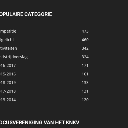
OPULAIRE CATEGORIE
ompetitie
473
tgelicht
460
tiviteiten
342
dstrijdverslag
324
016-2017
171
015-2016
161
018-2019
133
017-2018
131
013-2014
120
OCUSVERENIGING VAN HET KNKV