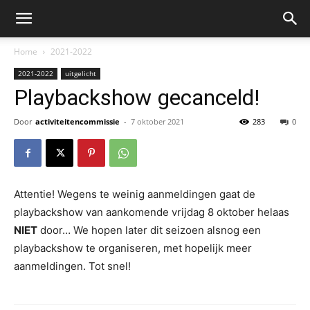
Home
2021-2022
2021-2022
uitgelicht
Playbackshow gecanceld!
Door
activiteitencommissie
-
7 oktober 2021
283
0
Attentie! Wegens te weinig aanmeldingen gaat de
playbackshow van aankomende vrijdag 8 oktober helaas
NIET
door… We hopen later dit seizoen alsnog een
playbackshow te organiseren, met hopelijk meer
aanmeldingen. Tot snel!