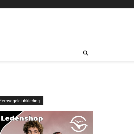
Eemvogelclubkleding