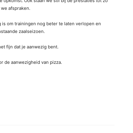
e opkomst. Ook staan we stil bij de prestaties tot zo
 we afspraken.
is om trainingen nog beter te laten verlopen en
nstaande zaalseizoen.
 het fijn dat je aanwezig bent.
r de aanwezigheid van pizza.