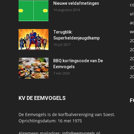
t
Nieuwe veldafmetingen
c
14 augustus 2014
ui
ac
we
1
Terugblik:
Superheldenjeugdkamp
2
10 juli 2017
2
2
BBQ kortingscode van De
Eemvogels
2
7 mei 2024
2
KV DE EEMVOGELS
F
De Eemvogels is de korfbalvereniging van Soest.
Oprichtingsdatum: 16 mei 1975
Algemeen mailadres:
info@eemvogels.nl