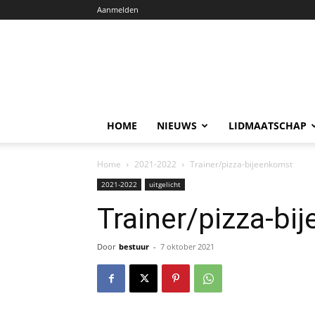
Aanmelden
HOME
NIEUWS
LIDMAATSCHAP
Home
2021-2022
Trainer/pizza-bijeenkomst
2021-2022
uitgelicht
Trainer/pizza-bi
Door
bestuur
-
7 oktober 2021