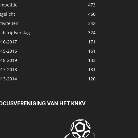
ompetitie
473
tgelicht
460
tiviteiten
342
dstrijdverslag
324
016-2017
171
015-2016
161
018-2019
133
017-2018
131
013-2014
120
OCUSVERENIGING VAN HET KNKV