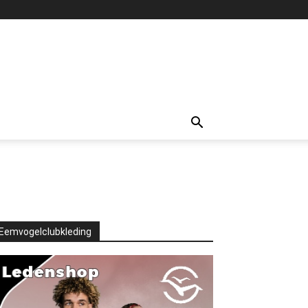
Eemvogelclubkleding