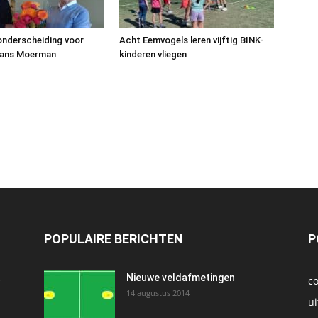
 onderscheiding voor
Acht Eemvogels leren vijftig BINK-
Hans Moerman
kinderen vliegen
POPULAIRE BERICHTEN
P
t
Nieuwe veldafmetingen
c
14 augustus 2014
ui