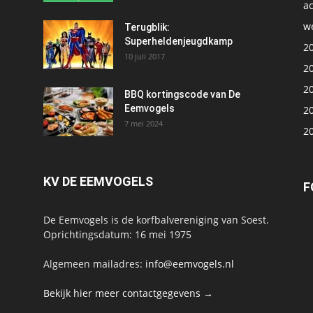
ac
we
1
Terugblik:
Superheldenjeugdkamp
2
10 juli 2017
2
2
BBQ kortingscode van De
Eemvogels
2
7 mei 2024
2
KV DE EEMVOGELS
F
De Eemvogels is de korfbalvereniging van Soest.
Oprichtingsdatum: 16 mei 1975
Algemeen mailadres:
info@eemvogels.nl
Bekijk hier meer contactgegevens →