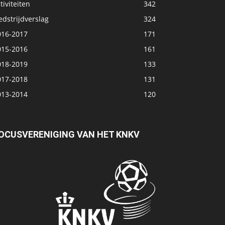
tiviteiten
342
dstrijdverslag
324
016-2017
171
015-2016
161
018-2019
133
017-2018
131
013-2014
120
OCUSVERENIGING VAN HET KNKV