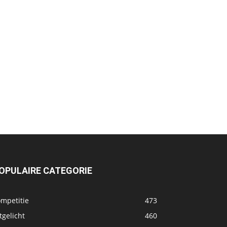
OPULAIRE CATEGORIE
ompetitie
473
tgelicht
460