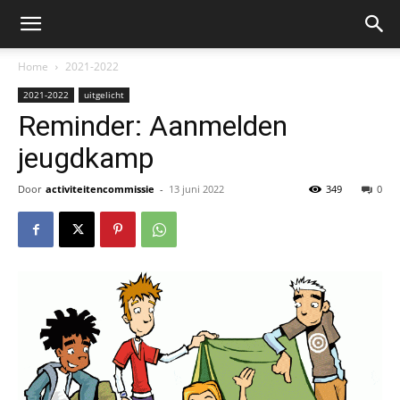
Home
2021-2022
2021-2022
uitgelicht
Reminder: Aanmelden
jeugdkamp
Door
activiteitencommissie
-
13 juni 2022
349
0