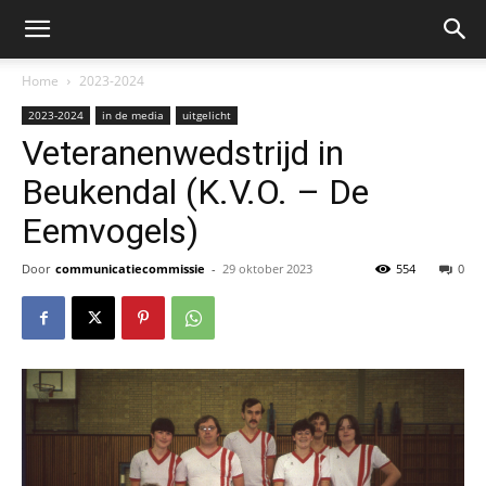
Home
2023-2024
2023-2024
in de media
uitgelicht
Veteranenwedstrijd in
Beukendal (K.V.O. – De
Eemvogels)
Door
communicatiecommissie
-
29 oktober 2023
554
0