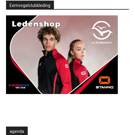
Eemvogelclubkleding
agenda