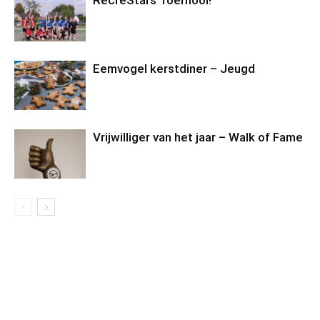
RecreStars Toernooi!
Eemvogel kerstdiner – Jeugd
Vrijwilliger van het jaar – Walk of Fame