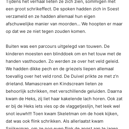
Tijdens het verhaal lieten ze zich zien, sommigen met
een groot schrikeffect. De spoken hadden zich in Soest
verzameld en ze hadden allemaal hun eigen
afschuwelijke manier van moorden… We hoopten er maar
op dat we ze niet tegen zouden komen.
Buiten was een parcours uitgelegd van touwen. De
kinderen moesten een blinddoek om en het touw met de
handen vasthouden. Zo werden ze over het veld geleid.
We hadden dikke pech en de griezels liepen allemaal
toevallig over het veld rond. De Duivel prikte ze met z’n
drietand. Mamascream en Kindscream lieten ze
behoorlijk schrikken, met verschillende geluiden. Daarna
kwam de Heks, zij liet haar kakelende lach horen. Ook zat
er bij de Heks iets vies op de vlaggetjeslijn, het leek wel
snot ieuwh!!! Toen kwam Skeletman om de hoek kijken,
dat was ook flink schrikken. Als allerlaatst kwam
Spijkerman, om ze nog even flink de angst aan te jagen.