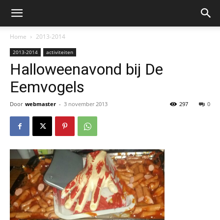
Home
2013-2014
2013-2014
activiteiten
Halloweenavond bij De
Eemvogels
Door
webmaster
-
3 november 2013
297
0