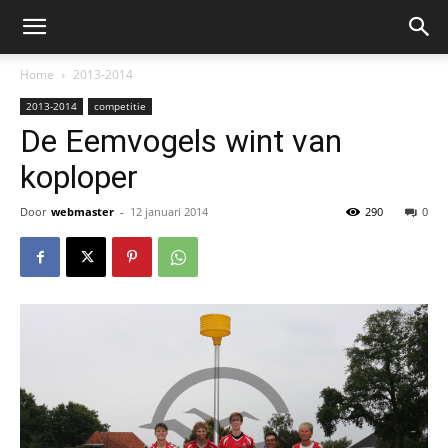
Home
2013-2014
2013-2014
competitie
De Eemvogels wint van
koploper
Door
webmaster
-
12 januari 2014
290
0